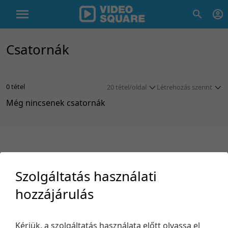
Csatornák
0 tétel
20 tétel/oldal
Létrehozás szerint
Még nincsenek csatornák
5 tétel/oldal
Utolsó módosítás
10 tétel/oldal
Utolsó módosítás
20 tétel/oldal
Létrehozás szerint
50 tétel/oldal
Létrehozás szerint
100 tétel/oldal
Cím szerint
Szolgáltatás használati
Cím szerint
hozzájárulás
Támogatás
Kérjük, a szolgáltatás használata előtt olvassa el